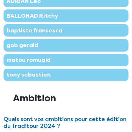
ADRIAN Leo
BALLONAD Ritchy
baptiste fransesca
gob gerald
matou romuald
tony sebastien
Ambition
Quels sont vos ambitions pour cette édition
du Traditour 2024 ?