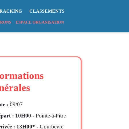
RACKING
CLASSEMENTS
TRONS
ESPACE ORGANISATION
formations
nérales
te :
09/07
part : 10H00
- Pointe-à-Pitre
rivée : 13H00*
- Gourbeyre