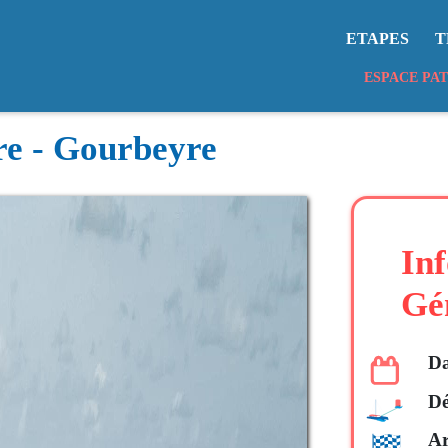
ETAPES
T
ESPACE PA
tre - Gourbeyre
In
Gé
Da
Dé
Ar