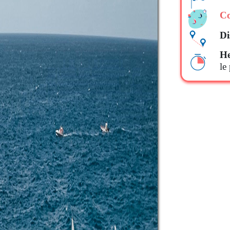
Co
Di
He
le